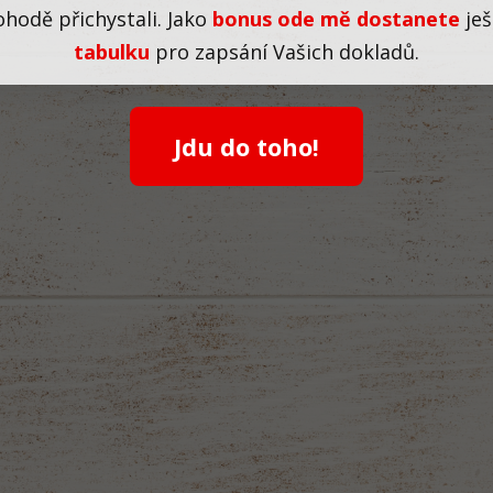
ohodě přichystali. Jako
bonus ode mě dostanete
ješ
tabulku
pro zapsání Vašich dokladů.
Jdu do toho!