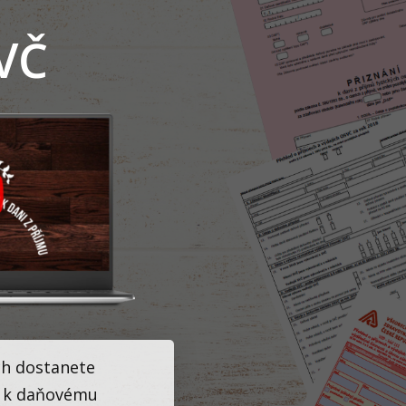
VČ
ch dostanete
y k daňovému