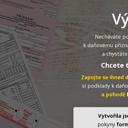
Vý
Necháváte p
k
daňovému přizn
a chystáte
Chcete 
Zapojte se ihned 
si podklady k daň
a pohodě
Vytvořila j
pokyny
form