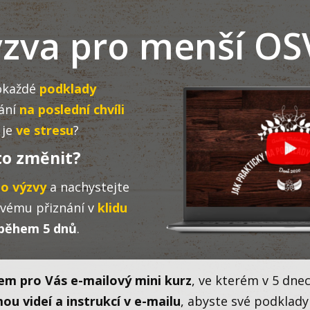
zva pro menší OS
okaždé
podklady
ání
na poslední chvíli
 je
ve
stresu
?
to změnit?
do výzvy
a nachystejte
ovému přiznání v
klidu
během 5 dnů
.
sem pro Vás e-mailový mini kurz
, ve kterém v 5 dne
ou videí a instrukcí v e-mailu
, abyste své podklad