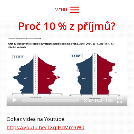
MENU
Proč 10 % z příjmů?
Video
přehrávač
00:00
|
14:15
1.00x
Odkaz videa na Youtube:
https://youtu.be/TXqlHcMm3W0