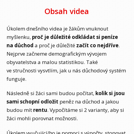
Obsah videa
Úkolem dnešního videa je žákům vnuknout
myšlenku,
proč je důležité odkládat si peníze
na důchod
a proč je důležité
začít co nejdříve
.
Nejprve začneme demografickým vývojem
obyvatelstva a malou statistikou. Také
ve stručnosti vysvtlím, jak u nás důchodový systém
funguje.
Následně si žáci sami budou počítat,
kolik si jsou
sami schopní odložit
peněz na důchod a jakou
budou mít
rentu
. Vypočítáme si 2 varianty, aby si
žáci mohli porovnat možnosti.
Úkolem vyučující/ho je pomoci s výpočty, stopovat