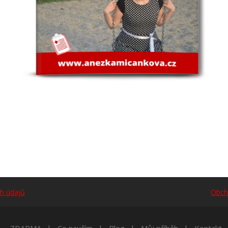
h údajů
Obch