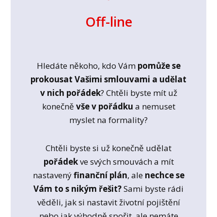
Off-line
Hledáte někoho, kdo Vám
pomůže se
prokousat Vašimi smlouvami a udělat
v nich pořádek
? Chtěli byste mít už
konečně
vše v pořádku
a nemuset
myslet na formality?
Chtěli byste si už konečně udělat
pořádek
ve svých smouvách a mít
nastavený
finanční plán
, ale
nechce se
Vám to s nikým řešit?
Sami byste rádi
věděli, jak si nastavit životní pojištění
nebo jak výhodně spořit, ale nemáte