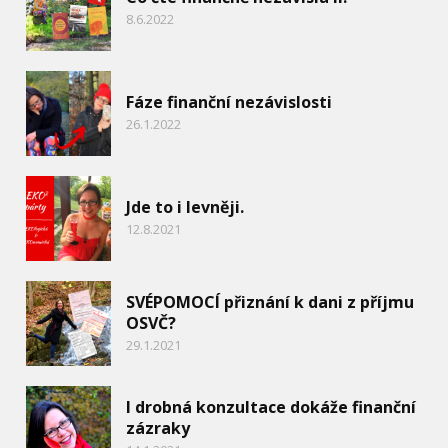
8.6.2022
Fáze finanční nezávislosti
26.1.2022
Jde to i levněji.
12.8.2021
SVÉPOMOCÍ přiznání k dani z příjmu
OSVČ?
29.1.2021
I drobná konzultace dokáže finanční
zázraky